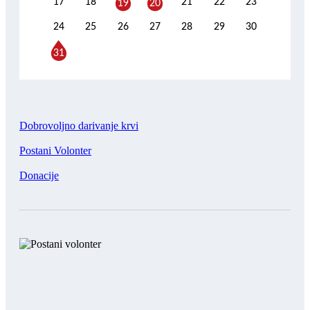
17
18
21
22
23
19
20
24
25
26
27
28
29
30
31
Dobrovoljno darivanje krvi
Postani Volonter
Donacije