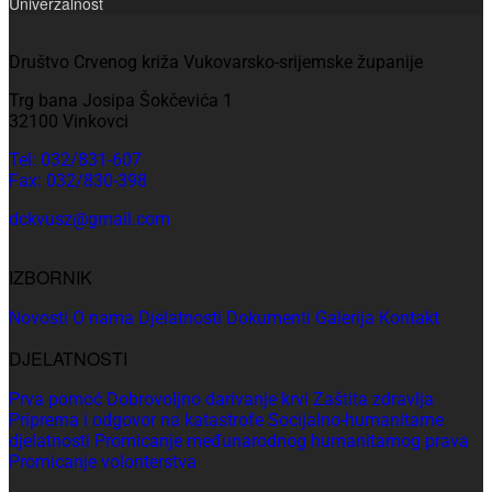
Univerzalnost
Društvo Crvenog križa Vukovarsko-srijemske županije
Trg bana Josipa Šokčevića 1
32100 Vinkovci
Tel: 032/831-607
Fax: 032/830-398
dckvusz@gmail.com
IZBORNIK
Novosti
O nama
Djelatnosti
Dokumenti
Galerija
Kontakt
DJELATNOSTI
Prva pomoć
Dobrovoljno darivanje krvi
Zaštita zdravlja
Priprema i odgovor na katastrofe
Socijalno-humanitarne
djelatnosti
Promicanje međunarodnog humanitarnog prava
Promicanje volonterstva