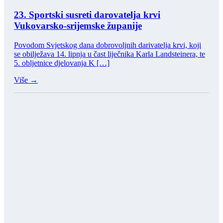
23. Sportski susreti darovatelja krvi
Vukovarsko-srijemske županije
Povodom Svjetskog dana dobrovoljnih darivatelja krvi, koji
se obilježava 14. lipnja u čast liječnika Karla Landsteinera, te
5. obljetnice djelovanja K […]
Više →