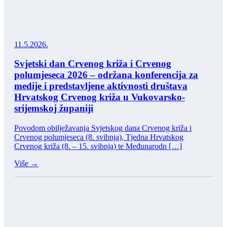
11.5.2026.
Svjetski dan Crvenog križa i Crvenog
polumjeseca 2026 – održana konferencija za
medije i predstavljene aktivnosti društava
Hrvatskog Crvenog križa u Vukovarsko-
srijemskoj županiji
Povodom obilježavanja Svjetskog dana Crvenog križa i
Crvenog polumjeseca (8. svibnja), Tjedna Hrvatskog
Crvenog križa (8. – 15. svibnja) te Međunarodn […]
Više →