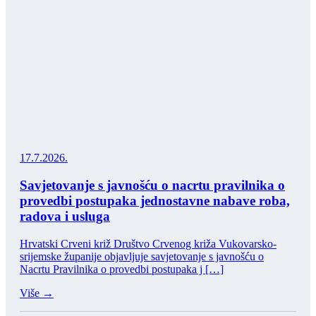
Promicanje među
Promicanje volon
17.7.2026.
Savjetovanje s javnošću o nacrtu pravilnika o
provedbi postupaka jednostavne nabave roba,
radova i usluga
Hrvatski Crveni križ Društvo Crvenog križa Vukovarsko-
srijemske županije objavljuje savjetovanje s javnošću o
Nacrtu Pravilnika o provedbi postupaka j […]
Više →