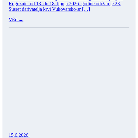
Rogoznici od 13. do 18. lipnja 2026. godine održan je 23.
Susret darivatelja krvi Vukovarsko-sr […]
Više →
15.6.2026.