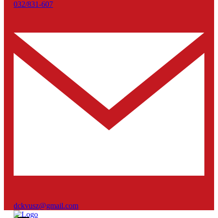
032/831-607
dckvusz@gmail.com