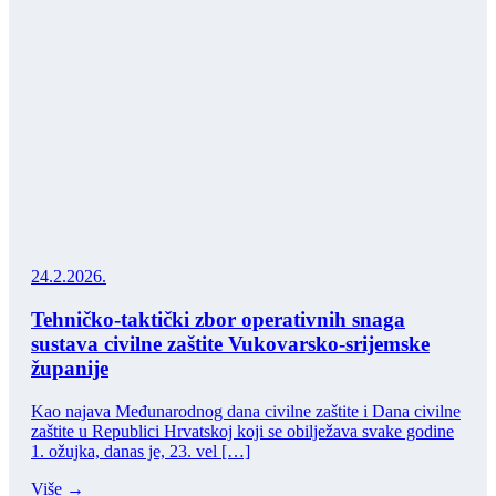
24.2.2026.
Tehničko-taktički zbor operativnih snaga
sustava civilne zaštite Vukovarsko-srijemske
županije
Kao najava Međunarodnog dana civilne zaštite i Dana civilne
zaštite u Republici Hrvatskoj koji se obilježava svake godine
1. ožujka, danas je, 23. vel […]
Više →