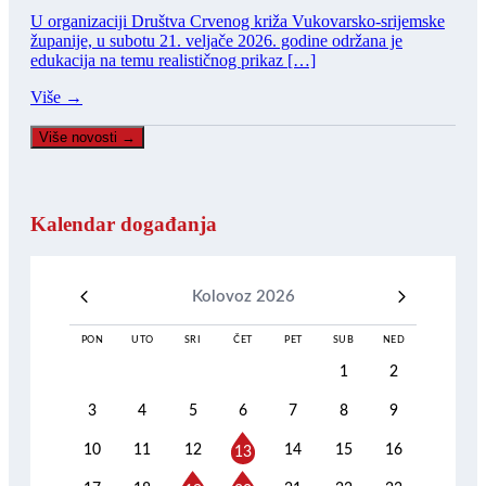
U organizaciji Društva Crvenog križa Vukovarsko-srijemske
županije, u subotu 21. veljače 2026. godine održana je
edukacija na temu realističnog prikaz […]
Više →
Više novosti →
Kalendar događanja
Kolovoz 2026
PON
UTO
SRI
ČET
PET
SUB
NED
1
2
3
4
5
6
7
8
9
10
11
12
14
15
16
13